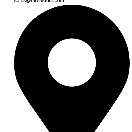
sales@fareastour.com