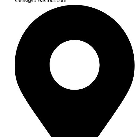
sales@fareastour.com