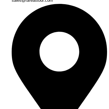
sales@fareastour.com