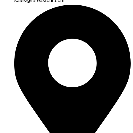
sales@fareastour.com