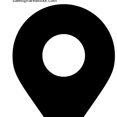
sales@fareastour.com