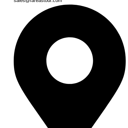
sales@fareastour.com