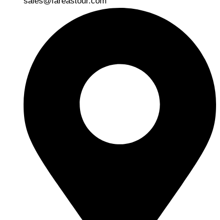
sales@fareastour.com