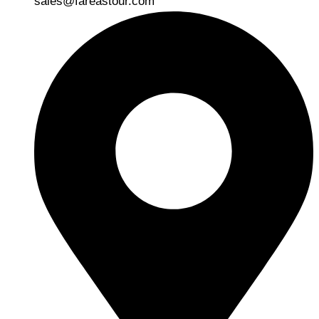
sales@fareastour.com