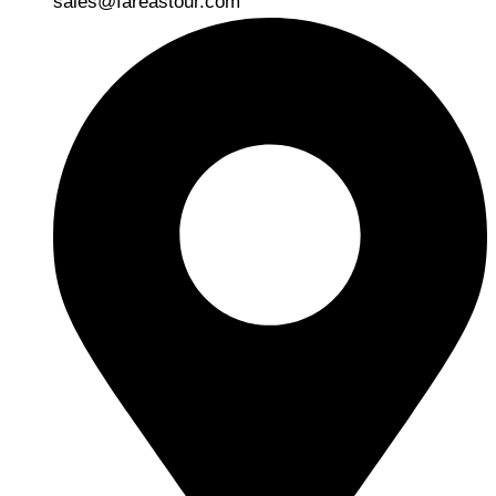
sales@fareastour.com